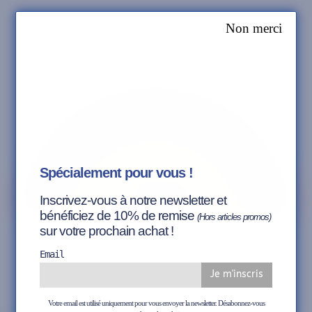
variations.
Les
options
Non merci
peuvent
être
choisies
sur
la
page
du
produit
Spécialement pour vous !
Inscrivez-vous à notre newsletter et
bénéficiez de 10% de remise
(
Hors articles promos)
sur votre prochain achat !
Email
Votre email est utilisé uniquement pour vous envoyer la newsletter. Désabonnez-vous