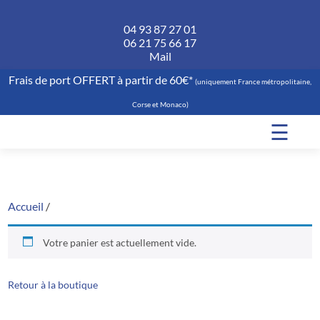
04 93 87 27 01
06 21 75 66 17
Mail
Frais de port OFFERT à partir de 60€*
(uniquement France métropolitaine,
Corse et Monaco)
☰
Accueil
/
Votre panier est actuellement vide.
Retour à la boutique