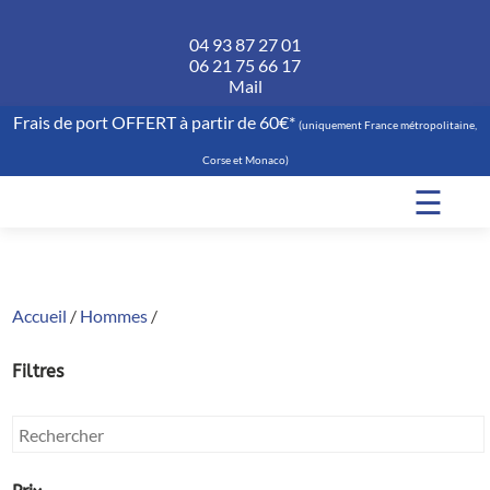
04 93 87 27 01
06 21 75 66 17
Mail
Frais de port OFFERT à partir de 60€*
(uniquement France métropolitaine,
Corse et Monaco)
☰
Accueil
/
Hommes
/
Filtres