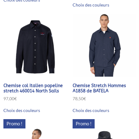
Ce
produit
Choix des couleurs
produit
a
a
plusieurs
plusieurs
variations.
variations.
Les
Les
options
options
peuvent
peuvent
être
être
choisies
choisies
sur
sur
la
la
page
page
du
du
produit
produit
Chemise col italien popeline
Chemise Stretch Hommes
stretch 460014 North Sails
A1858 de BATELA
97,00
€
78,50
€
Ce
Ce
Choix des couleurs
Choix des couleurs
produit
produit
a
a
plusieurs
plusieurs
Promo !
Promo !
variations.
variations.
Les
Les
options
options