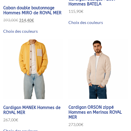
Hommes BATELA
Caban double boutonnage
115,90
€
Hommes MIRO de ROYAL MER
Ce
Le
Le
393,00
€
314,40
€
Choix des couleurs
produit
prix
prix
Ce
a
initial
actuel
Choix des couleurs
produit
plusieurs
était :
est :
a
variations.
393,00€.
314,40€.
plusieurs
Les
variations.
options
Les
peuvent
options
être
peuvent
choisies
être
sur
choisies
la
sur
page
la
du
page
produit
du
produit
Cardigan ORSON zippé
Cardigan MANEK Hommes de
Hommes en Merinos ROYAL
ROYAL MER
MER
267,00
€
273,00
€
Ce
Choix des couleurs