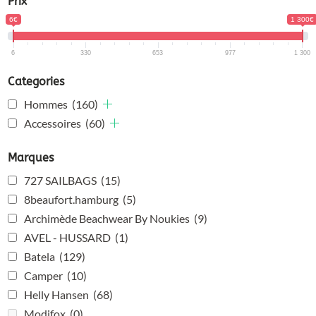
Prix
6€
1 300€
6
330
653
977
1 300
Categories
Hommes
(160)
Accessoires
(60)
Marques
727 SAILBAGS
(15)
8beaufort.hamburg
(5)
Archimède Beachwear By Noukies
(9)
AVEL - HUSSARD
(1)
Batela
(129)
Camper
(10)
Helly Hansen
(68)
Modifox
(0)