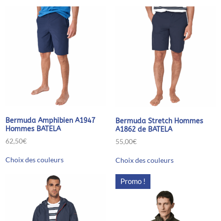
Bermuda Amphibien A1947
Bermuda Stretch Hommes
Hommes BATELA
A1862 de BATELA
62,50
€
55,00
€
Ce
Ce
Choix des couleurs
Choix des couleurs
produit
produit
a
a
plusieurs
plusieurs
Promo !
variations.
variations.
Les
Les
options
options
peuvent
peuvent
être
être