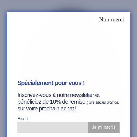
plusieurs
variations.
Les
options
Non merci
peuvent
être
choisies
sur
la
page
du
produit
Spécialement pour vous !
Inscrivez-vous à notre newsletter et
bénéficiez de 10% de remise
(
Hors articles promos)
sur votre prochain achat !
Email