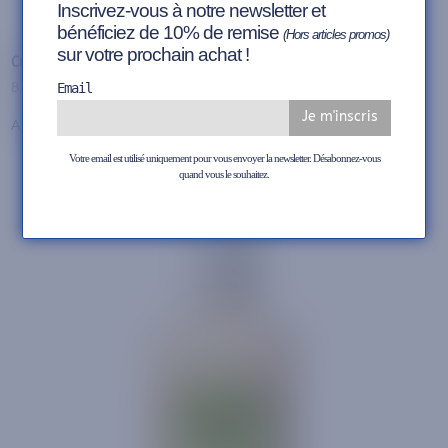
Inscrivez-vous à notre newsletter et
bénéficiez de 10% de remise
(
Hors articles promos)
sur votre prochain achat !
Crème SURFINE 50ML 32 Brun Sanglier de SAPHIR
8,50
€
Email
Ajouter au panier
Votre email est utilisé uniquement pour vous envoyer la newsletter. Désabonnez-vous
quand vous le souhaitez.