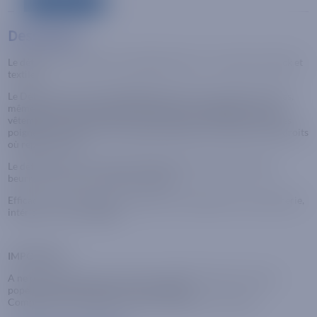
Description
Description
Le détacheur Hussard est un détachant pour cuirs, daims, nubuck et
textiles.
Le Détacheur Aérosol HUSSARD élimine sans auréoles les taches,
même anciennes, de séborrhée (sébum) qui se déposent sur les
vêtements et chaussures de cuir ou tissu au niveau des cols et des
poignées, ainsi que sur les canapés, fauteuils ou voitures aux endroits
où repose la tête.
Le détacheur Hussard élimine également les taches grasses de
beurre, huile, sauce, cambouis, mazout.
Efficace sur les chaussures, vêtements, ameublement, maroquinerie,
intérieur voiture, bagages.
IMPORTANT :
A ne pas utiliser sur cuirs vernis ou reptile, ainsi que sur tissus
popeline, imperméables ou caoutchoutés
Compléter après utilisation par un entretien cuir ou tissu