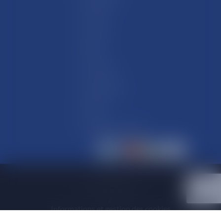
Hommes
Femmes
Enfants
Accessoires
Nos Marques
Outlets
Actualités et contact
Partenaires
/
Mentions légales
/
Informations et gestion des cookies
/