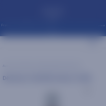
modal-check
04 93 87 27 01
06 21 75 66 17
Mail
Frais de port OFFERT à partir de 60€*
(uniquement France métropolitaine, Corse et
Monaco)
☰
Accueil
/
Accessoires
/
produits entretien chaussures
/
Détacheur HUSSARD Aérosol 150ML