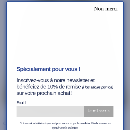
choisies
sur
Non merci
la
page
du
produit
Spécialement pour vous !
Inscrivez-vous à notre newsletter et
bénéficiez de 10% de remise
(
Hors articles promos)
sur votre prochain achat !
Email
Ciré imperméable doublé C3086 Femmes BATELA
Votre email est utilisé uniquement pour vous envoyer la newsletter. Désabonnez-vous
quand vous le souhaitez.