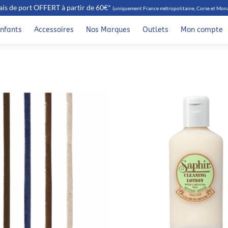
ais de port OFFERT à partir de 60€*
(uniquement France métropolitaine, Corse et Mon
nfants
Accessoires
Nos Marques
Outlets
Mon compte