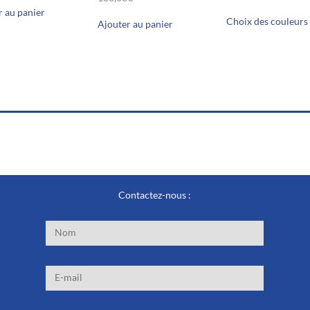
prix
prix
r au panier
initial
actue
Choix des couleurs
Ajouter au panier
était :
est :
42,90€.
38,60
Contactez-nous :