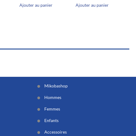
Ce
Ajouter au panier
Ajouter au panier
l
produit
a
€.
plusieurs
variations.
Les
options
peuvent
être
choisies
sur
la
page
du
produit
Mikobashop
Hommes
Femmes
Enfants
Accessoires