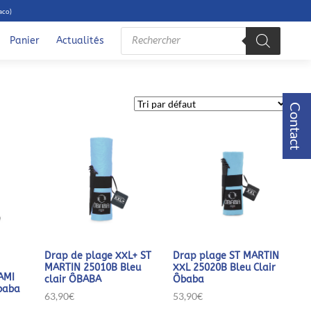
aco)
Recherche
de
Panier
Actualités
produits
Contact
Drap de plage XXL+ ST
Drap plage ST MARTIN
MARTIN 25010B Bleu
XXL 25020B Bleu Clair
AMI
clair ÔBABA
Ôbaba
baba
63,90
€
53,90
€