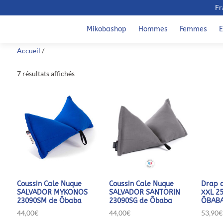
Fr
Mikobashop
Hommes
Femmes
E
Accueil
/
7 résultats affichés
Coussin Cale Nuque
Coussin Cale Nuque
Drap 
SALVADOR MYKONOS
SALVADOR SANTORIN
XXL 25
23090SM de Ôbaba
23090SG de Ôbaba
ÔBAB
44,00
€
44,00
€
53,90
€