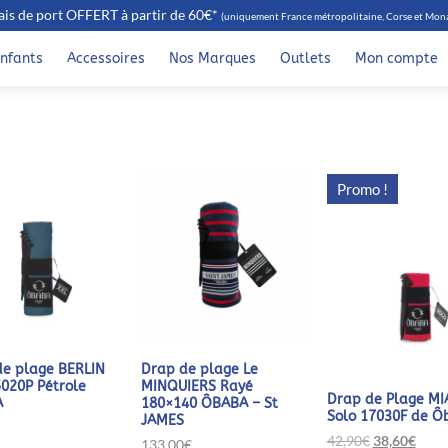
ais de port OFFERT à partir de 60€*
(uniquement France métropolitaine, Corse et Mon
nfants
Accessoires
Nos Marques
Outlets
Mon compte
Promo !
de plage BERLIN
Drap de plage Le
020P Pétrole
MINQUIERS Rayé
Drap de Plage MI
A
180×140 ÔBABA – St
Solo 17030F de Ô
JAMES
Le
Le
42,90
€
38,60
€
133,00
€