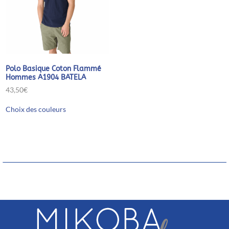
Polo Basique Coton Flammé
Hommes A1904 BATELA
43,50
€
Ce
Choix des couleurs
produit
a
plusieurs
variations.
Les
options
peuvent
être
choisies
sur
la
page
du
produit