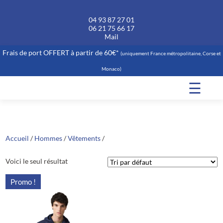
04 93 87 27 01
06 21 75 66 17
Mail
Frais de port OFFERT à partir de 60€*
(uniquement France métropolitaine, Corse et
Monaco)
☰
Accueil
/
Hommes
/
Vêtements
/
Voici le seul résultat
Promo !