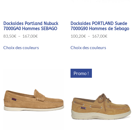
Docksides Portland Nubuck
Docksides PORTLAND Suede
7000GA0 Hommes SEBAGO
7000G90 Hommes de Sebago
Plage
Plage
83,50
€
–
167,00
€
100,20
€
–
167,00
€
de
de
Ce
Ce
prix :
prix :
Choix des couleurs
Choix des couleurs
produit
produit
83,50€
100,20€
a
a
à
à
plusieurs
plusieurs
167,00€
167,00€
variations.
variations.
Les
Les
Promo !
options
options
peuvent
peuvent
être
être
choisies
choisies
sur
sur
la
la
page
page
du
du
produit
produit