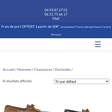
04 93 87 27 01
06 21 75 66 17
Mail
Frais de port OFFERT à partir de 60€*
(uniquement France métropolitaine, Corse et
Monaco)
☰
Accueil
/
Hommes
/
Chaussures
/
Docksides
/
8 résultats affichés