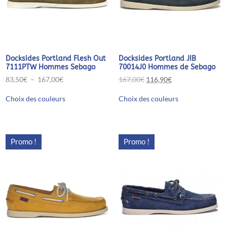
produit
Docksides Portland Flesh Out
Docksides Portland JIB
7111PTW Hommes Sebago
70014J0 Hommes de Sebago
Plage
Le
Le
83,50
€
–
167,00
€
167,00
€
116,90
€
de
prix
prix
Ce
Ce
prix :
initial
actuel
Choix des couleurs
Choix des couleurs
produit
produit
83,50€
était :
est :
a
a
à
167,00€.
116,90€.
plusieurs
plusieurs
167,00€
variations.
variations.
Les
Les
Promo !
Promo !
options
options
peuvent
peuvent
être
être
choisies
choisies
sur
sur
la
la
page
page
du
du
produit
produit