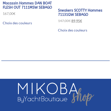
Mocassin Hommes DAN BOAT
FLESH OUT 7111MSW SEBAGO
Sneakers SCOTTY Hommes
167,00
€
71131QW SEBAGO
Ce
Le
Le
147,00
€
89,95
€
Choix des couleurs
produit
prix
prix
Ce
a
initial
actuel
Choix des couleurs
produit
plusieurs
était :
est :
a
variations.
147,00€.
89,95€.
plusieurs
Les
variations.
options
Les
peuvent
options
être
peuvent
choisies
être
sur
choisies
la
sur
page
la
du
page
produit
du
produit