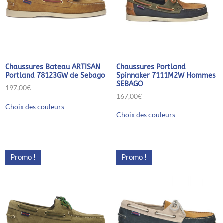
Chaussures Bateau ARTISAN
Chaussures Portland
Portland 78123GW de Sebago
Spinnaker 7111M2W Hommes
SEBAGO
197,00
€
167,00
€
Ce
Choix des couleurs
produit
Ce
Choix des couleurs
a
produit
plusieurs
a
variations.
plusieurs
Les
variations.
options
Les
Promo !
Promo !
peuvent
options
être
peuvent
choisies
être
sur
choisies
la
sur
page
la
du
page
produit
du