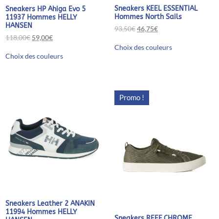
Sneakers KEEL ESSENTIAL
Sneakers HP Ahiga Evo 5
Hommes North Sails
11937 Hommes HELLY
HANSEN
Le
Le
93,50
€
46,75
€
prix
prix
Le
Le
118,00
€
59,00
€
Ce
initial
actuel
prix
prix
Choix des couleurs
produit
Ce
était :
est :
initial
actuel
Choix des couleurs
a
produit
93,50€.
46,75€.
était :
est :
plusieurs
a
118,00€.
59,00€.
variations.
plusieurs
Les
variations.
options
Les
Promo !
peuvent
options
être
peuvent
choisies
être
sur
choisies
la
sur
page
la
du
page
produit
du
produit
Sneakers Leather 2 ANAKIN
11994 Hommes HELLY
Sneakers REEF CHROME