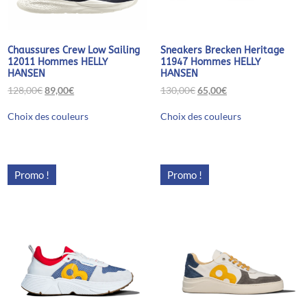
Chaussures Crew Low Sailing
Sneakers Brecken Heritage
12011 Hommes HELLY
11947 Hommes HELLY
HANSEN
HANSEN
Le
Le
Le
Le
128,00
€
89,00
€
130,00
€
65,00
€
prix
prix
prix
prix
Ce
Ce
initial
actuel
initial
actuel
Choix des couleurs
Choix des couleurs
produit
produit
était :
est :
était :
est :
a
a
128,00€.
89,00€.
130,00€.
65,00€.
plusieurs
plusieurs
variations.
variations.
Les
Les
Promo !
Promo !
options
options
peuvent
peuvent
être
être
choisies
choisies
sur
sur
la
la
page
page
du
du
produit
produit