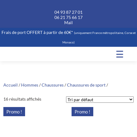
04 93 87 27 01
06 21 75 66 17
Mail
Frais de port OFFERT à partir de 60€*
(uniquement France métropolitaine, Corse et
Monaco)
☰
Accueil
/
Hommes
/
Chaussures
/
Chaussures de sport
/
16 résultats affichés
Promo !
Promo !