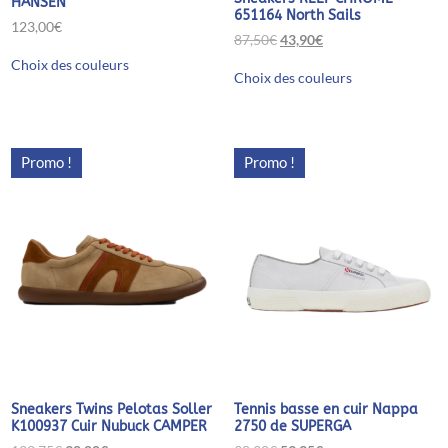
HANSEN
651164 North Sails
123,00
€
Le
Le
87,50
€
43,90
€
Ce
prix
prix
Ce
Choix des couleurs
produit
initial
actuel
Choix des couleurs
produit
a
était :
est :
a
plusieurs
87,50€.
43,90€.
plusieurs
variations.
variations.
Les
Les
options
Promo !
Promo !
options
peuvent
peuvent
être
être
choisies
choisies
sur
sur
la
la
page
page
du
du
produit
produit
Tennis basse en cuir Nappa
Sneakers Twins Pelotas Soller
2750 de SUPERGA
K100937 Cuir Nubuck CAMPER