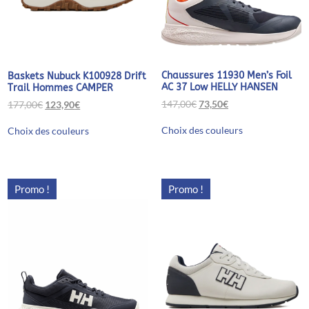
Chaussures 11930 Men’s Foil
Baskets Nubuck K100928 Drift
AC 37 Low HELLY HANSEN
Trail Hommes CAMPER
Le
Le
Le
Le
147,00
€
73,50
€
177,00
€
123,90
€
prix
prix
prix
prix
Ce
Ce
initial
actuel
initial
actuel
Choix des couleurs
Choix des couleurs
produit
produit
était :
est :
était :
est :
a
a
147,00€.
73,50€.
177,00€.
123,90€.
plusieurs
plusieurs
variations.
variations.
Les
Les
Promo !
Promo !
options
options
peuvent
peuvent
être
être
choisies
choisies
sur
sur
la
la
page
page
du
du
produit
produit