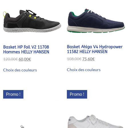
Basket Ahiga V4 Hydropower
Basket HP Foil V2 11708
11582 HELLY HANSEN
Hommes HELLY HANSEN
Le
Le
108,00
€
75,60
€
Le
Le
120,00
€
60,00
€
prix
prix
prix
prix
Ce
Ce
initial
actuel
initial
actuel
Choix des couleurs
Choix des couleurs
produit
produit
était :
est :
était :
est :
a
a
108,00€.
75,60€.
120,00€.
60,00€.
plusieurs
plusieurs
variations.
variations.
Les
Les
Promo !
Promo !
options
options
peuvent
peuvent
être
être
choisies
choisies
sur
sur
la
la
page
page