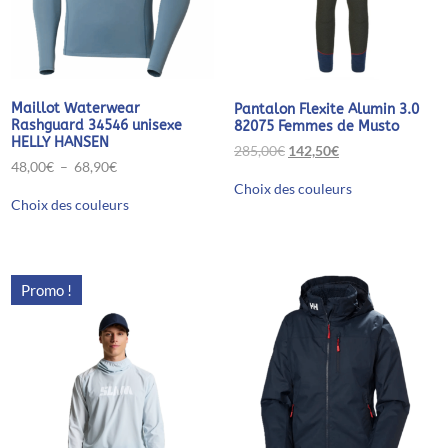
Maillot Waterwear
Pantalon Flexite Alumin 3.0
Rashguard 34546 unisexe
82075 Femmes de Musto
HELLY HANSEN
Le
Le
285,00
€
142,50
€
Plage
prix
prix
48,00
€
–
68,90
€
Ce
de
initial
actuel
Choix des couleurs
Ce
produit
prix :
était :
est :
Choix des couleurs
produit
a
48,00€
285,00€.
142,50€.
a
plusieurs
à
plusieurs
variations.
68,90€
variations.
Les
Les
options
Promo !
options
peuvent
peuvent
être
être
choisies
choisies
sur
sur
la
la
page
page
du
du
produit
produit