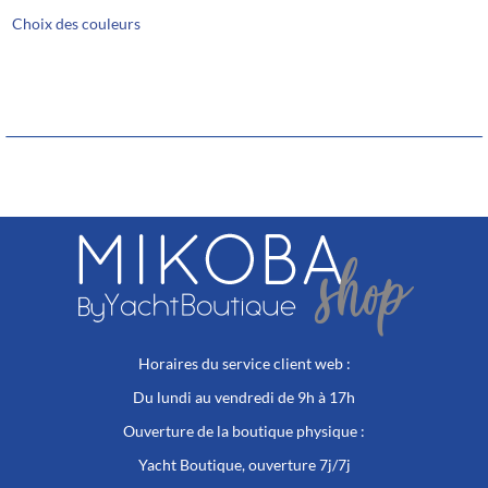
Ce
prix :
Choix des couleurs
produit
93,00€
a
à
plusieurs
187,00€
variations.
Les
options
peuvent
être
choisies
sur
la
page
du
produit
Horaires du service client web :
Du lundi au vendredi de 9h à 17h
Ouverture de la boutique physique :
Yacht Boutique, ouverture 7j/7j