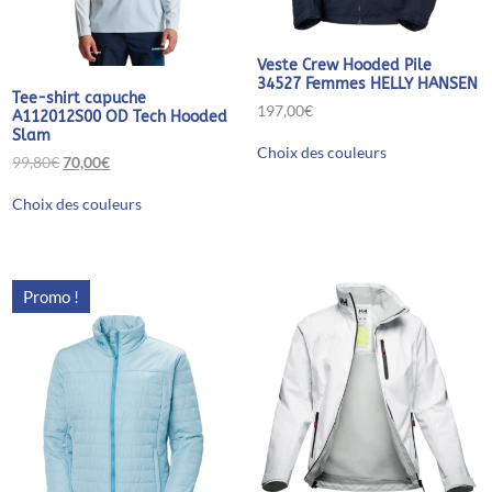
Veste Crew Hooded Pile
34527 Femmes HELLY HANSEN
Tee-shirt capuche
197,00
€
A112012S00 OD Tech Hooded
Slam
Ce
Choix des couleurs
produit
Le
Le
99,80
€
70,00
€
a
prix
prix
Ce
plusieurs
initial
actuel
Choix des couleurs
produit
variations.
était :
est :
a
Les
99,80€.
70,00€.
plusieurs
options
variations.
peuvent
Les
être
Promo !
options
choisies
peuvent
sur
être
la
choisies
page
sur
du
la
produit
page
du
produit