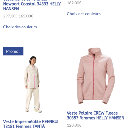
182,00
€
Newport Coastal 34333 HELLY
HANSEN
Ce
Choix des couleurs
produit
Le
Le
297,00
€
165,00
€
a
prix
prix
Ce
plusieurs
initial
actuel
Choix des couleurs
produit
variations.
était :
est :
a
Les
297,00€.
165,00€.
plusieurs
options
variations.
peuvent
Les
être
Promo !
options
choisies
peuvent
sur
être
la
choisies
page
sur
du
la
produit
page
du
produit
Veste Polaire CREW Fleece
30357 Femmes HELLY HANSEN
Veste Imperméable REENBUI
128,00
€
T3181 Femmes TANTÄ