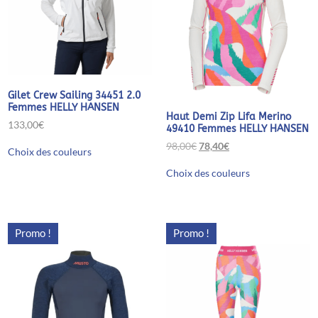
Gilet Crew Sailing 34451 2.0
Femmes HELLY HANSEN
Haut Demi Zip Lifa Merino
133,00
€
49410 Femmes HELLY HANSEN
Ce
Le
Le
98,00
€
78,40
€
Choix des couleurs
produit
prix
prix
Ce
a
initial
actuel
Choix des couleurs
produit
plusieurs
était :
est :
a
variations.
98,00€.
78,40€.
plusieurs
Les
variations.
options
Les
peuvent
Promo !
Promo !
options
être
peuvent
choisies
être
sur
choisies
la
sur
page
la
du
page
produit