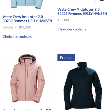
Veste Crew Midplayer 2.0
34449 Femmes HELLY HANSEN
Veste Crew Insulator 2.0
162,00
€
30239 Femmes HELLY HANSEN
Ce
Plage
89,00
€
–
183,00
€
Choix des couleurs
produit
de
Ce
a
prix :
Choix des couleurs
produit
plusieurs
89,00€
a
variations.
à
plusieurs
Les
183,00€
variations.
options
Les
peuvent
Promo !
options
être
peuvent
choisies
être
sur
choisies
la
sur
page
la
du
page
produit
du
produit