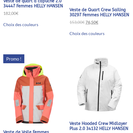
Veste de quart à capuche 2.0
34447 Femmes HELLY HANSEN
Veste de Quart Crew Sailing
182,00
€
30297 Femmes HELLY HANSEN
Ce
Le
Le
153,00
€
76,50
€
Choix des couleurs
produit
prix
prix
Ce
a
initial
actuel
Choix des couleurs
produit
plusieurs
était :
est :
a
variations.
153,00€.
76,50€.
plusieurs
Les
variations.
options
Les
peuvent
Promo !
options
être
peuvent
choisies
être
sur
choisies
la
sur
page
la
du
page
produit
du
produit
Veste Hooded Crew Midlayer
Plus 2.0 34132 HELLY HANSEN
Veste de Voile Femmes