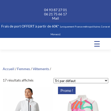
04 93 87 27 01
06 21 75 66 17
Mail
Frais de port OFFERT à partir de 60€*
(uniquement France métropolitaine, Corse et
Monaco)
☰
Accueil
/
Femmes
/
Vêtements
/
17 résultats affichés
Promo !