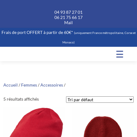
04 93 87 27 01
06 21 75 66 17
Mail
Frais de port OFFERT à partir de 60€*
(uniquement France métropolitaine, Corse et
Monaco)
☰
Accueil
/
Femmes
/
Accessoires
/
5 résultats affichés