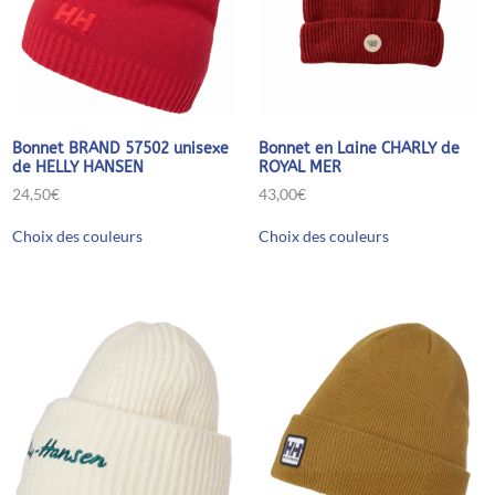
Bonnet BRAND 57502 unisexe
Bonnet en Laine CHARLY de
de HELLY HANSEN
ROYAL MER
24,50
€
43,00
€
Ce
Ce
Choix des couleurs
Choix des couleurs
produit
produit
a
a
plusieurs
plusieurs
variations.
variations.
Les
Les
options
options
peuvent
peuvent
être
être
choisies
choisies
sur
sur
la
la
page
page
du
du
produit
produit