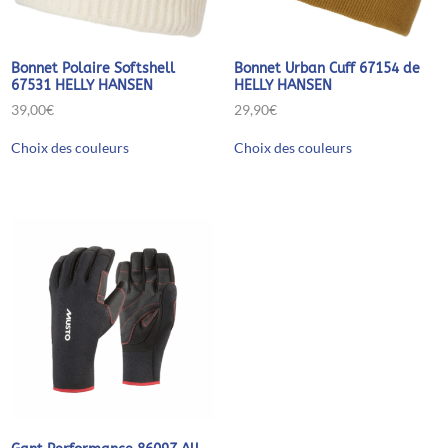
Bonnet Polaire Softshell
Bonnet Urban Cuff 67154 de
67531 HELLY HANSEN
HELLY HANSEN
39,00
€
29,90
€
Ce
Ce
Choix des couleurs
Choix des couleurs
produit
produit
a
a
plusieurs
plusieurs
variations.
variations.
Les
Les
options
options
peuvent
peuvent
être
être
choisies
choisies
sur
sur
la
la
page
page
du
du
produit
produit