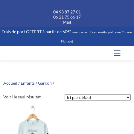
04 93 87 27 01
06 21 75 66 17
Mail
Frais de port OFFERT à partir de 60€*
(uniquement France métropolitaine, Corse et
Monaco)
☰
Accueil
/
Enfants
/
Garçon
/
Voici le seul résultat