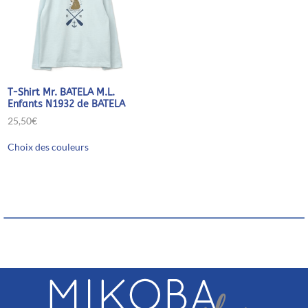
T-Shirt Mr. BATELA M.L.
Enfants N1932 de BATELA
25,50
€
Ce
Choix des couleurs
produit
a
plusieurs
variations.
Les
options
peuvent
être
choisies
sur
la
page
du
produit