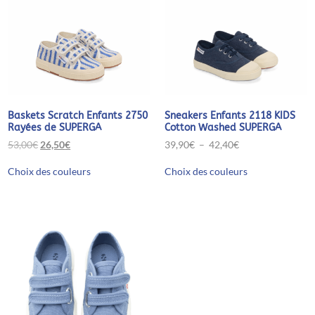
Baskets Scratch Enfants 2750
Sneakers Enfants 2118 KIDS
Rayées de SUPERGA
Cotton Washed SUPERGA
Le
Le
Plage
53,00
€
26,50
€
39,90
€
–
42,40
€
prix
prix
de
Ce
Ce
initial
actuel
prix :
Choix des couleurs
Choix des couleurs
produit
produit
était :
est :
39,90€
a
a
53,00€.
26,50€.
à
plusieurs
plusieurs
42,40€
variations.
variations.
Les
Les
options
options
peuvent
peuvent
être
être
choisies
choisies
sur
sur
la
la
page
page