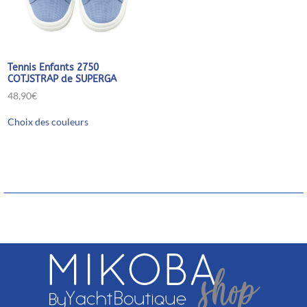
du
du
produit
produit
Tennis Enfants 2750
COTJSTRAP de SUPERGA
48,90
€
Ce
Choix des couleurs
produit
a
plusieurs
variations.
Les
options
peuvent
être
choisies
sur
la
page
du
produit