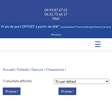
04 93 87 27 01
06 21 75 66 17
Mail
Frais de port OFFERT à partir de 60€*
(uniquement France métropolitaine, Corse et
Monaco)
☰
Accueil
/
Enfants
/
Garçon
/
Chaussures
/
3 résultats affichés
Promo !
Promo !