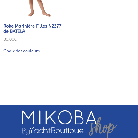
produit
Robe Marinière Filles N2277
de BATELA
33,00
€
Ce
Choix des couleurs
produit
a
plusieurs
variations.
Les
options
peuvent
être
choisies
sur
la
page
du
produit