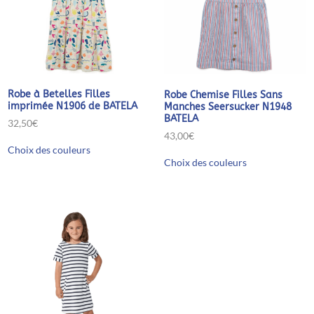
Robe à Betelles Filles
Robe Chemise Filles Sans
imprimée N1906 de BATELA
Manches Seersucker N1948
BATELA
32,50
€
43,00
€
Ce
Choix des couleurs
produit
Ce
Choix des couleurs
a
produit
plusieurs
a
variations.
plusieurs
Les
variations.
options
Les
peuvent
options
être
peuvent
choisies
être
sur
choisies
la
sur
page
la
du
page
produit
du