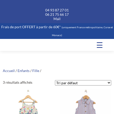
04 93 87 27 01
06 21 75 66 17
Mail
Frais de port OFFERT à partir de 60€*
(uniquement France métropolitaine, Corse et
Monaco)
☰
Accueil
/
Enfants
/
Fille
/
3 résultats affichés