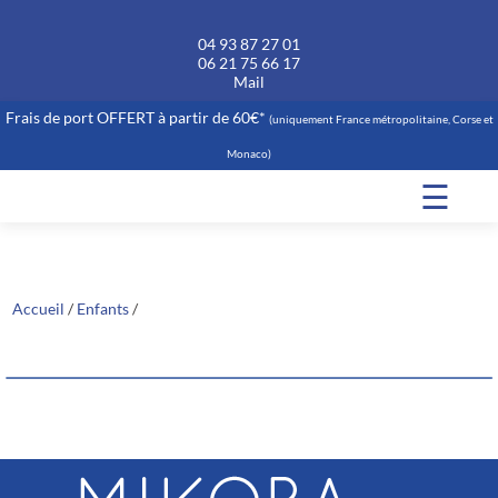
04 93 87 27 01
06 21 75 66 17
Mail
Frais de port OFFERT à partir de 60€*
(uniquement France métropolitaine, Corse et
Monaco)
☰
Accueil
/
Enfants
/