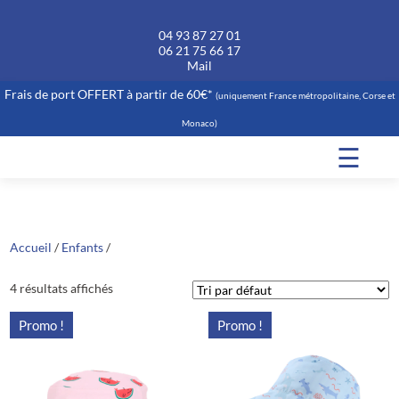
04 93 87 27 01
06 21 75 66 17
Mail
Frais de port OFFERT à partir de 60€*
(uniquement France métropolitaine, Corse et
Monaco)
☰
Accueil
/
Enfants
/
4 résultats affichés
Promo !
Promo !