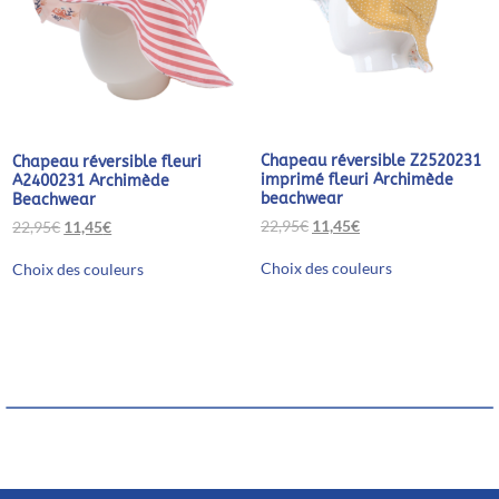
page
du
du
produit
produit
Chapeau réversible Z2520231
Chapeau réversible fleuri
imprimé fleuri Archimède
A2400231 Archimède
beachwear
Beachwear
Le
Le
22,95
€
11,45
€
Le
Le
22,95
€
11,45
€
prix
prix
prix
prix
Ce
Ce
initial
actuel
initial
actuel
Choix des couleurs
Choix des couleurs
produit
produit
était :
est :
était :
est :
a
a
22,95€.
11,45€.
22,95€.
11,45€.
plusieurs
plusieurs
variations.
variations.
Les
Les
options
options
peuvent
peuvent
être
être
choisies
choisies
sur
sur
la
la
page
page
du
du