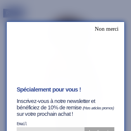
variations.
Les
Promo !
options
peuvent
être
Non merci
choisies
sur
la
page
du
produit
Spécialement pour vous !
Inscrivez-vous à notre newsletter et
bénéficiez de 10% de remise
(
Hors articles promos)
sur votre prochain achat !
Email