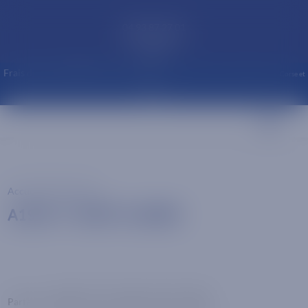
modal-check
04 93 87 27 01
06 21 75 66 17
Mail
Frais de port OFFERT à partir de 60€*
(uniquement France métropolitaine, Corse et
Monaco)
☰
Accueil
/
Non classé
/
A1903 T-SHIRT FLAMME
Facebook
Twitter
Pinterest
Email
WhatsApp