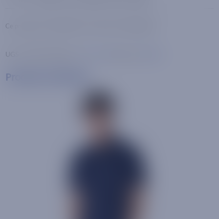
Ce produit est actuellement en rupture et indisponible.
UGS :
A1903
Catégorie :
Non classé
Marque :
Batela
Produits similaires