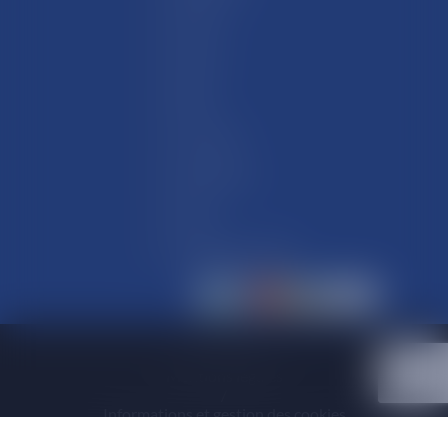
Hommes
Femmes
Enfants
Accessoires
Nos Marques
Outlets
Actualités et contact
Partenaires
/
Mentions légales
/
Informations et gestion des cookies
/