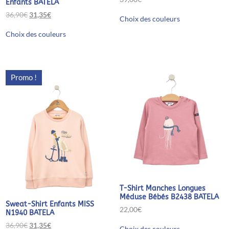
Enfants BATELA
Ce
Le
Le
36,90
€
31,35
€
Choix des couleurs
produit
prix
prix
Ce
a
initial
actuel
Choix des couleurs
produit
plusieurs
était :
est :
a
variations.
36,90€.
31,35€.
plusieurs
Les
variations.
options
Les
peuvent
Promo !
options
être
peuvent
choisies
être
sur
choisies
la
sur
page
la
du
page
produit
du
produit
T-Shirt Manches Longues
Méduse Bébés B2438 BATELA
Sweat-Shirt Enfants MISS
22,00
€
N1940 BATELA
Ce
Le
Le
36,90
€
31,35
€
Choix des couleurs