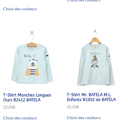
produit
prix
prix
Ce
a
initial
actuel
Choix des couleurs
produit
plusieurs
était :
est :
a
variations.
36,90€.
31,35€.
plusieurs
Les
variations.
options
Les
peuvent
options
être
peuvent
choisies
être
sur
choisies
la
sur
page
la
du
page
produit
du
produit
T-Shirt Mr. BATELA M.L.
T-Shirt Manches Longues
Enfants N1932 de BATELA
Ours B2412 BATELA
25,50
€
22,00
€
Ce
Ce
Choix des couleurs
Choix des couleurs
produit
produit
a
a
plusieurs