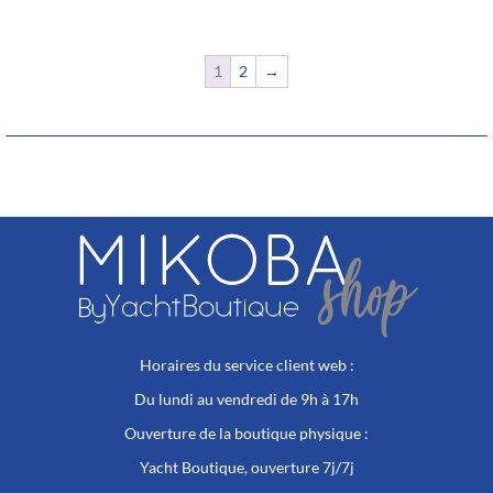
plusieurs
variations.
variations.
Les
Les
options
options
1
2
→
peuvent
peuvent
être
être
choisies
choisies
sur
sur
la
la
page
page
du
du
produit
produit
Horaires du service client web :
Du lundi au vendredi de 9h à 17h
Ouverture de la boutique physique :
Yacht Boutique, ouverture 7j/7j