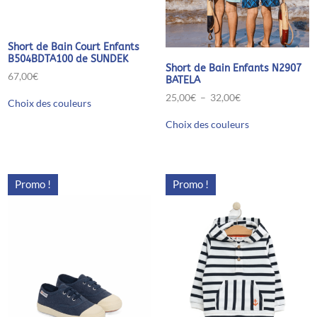
Short de Bain Court Enfants
B504BDTA100 de SUNDEK
Short de Bain Enfants N2907
67,00
€
BATELA
Ce
Plage
25,00
€
–
32,00
€
Choix des couleurs
produit
de
Ce
a
prix :
Choix des couleurs
produit
plusieurs
25,00€
a
variations.
à
plusieurs
Les
32,00€
variations.
options
Les
peuvent
Promo !
Promo !
options
être
peuvent
choisies
être
sur
choisies
la
sur
page
la
du
page
produit
du
produit