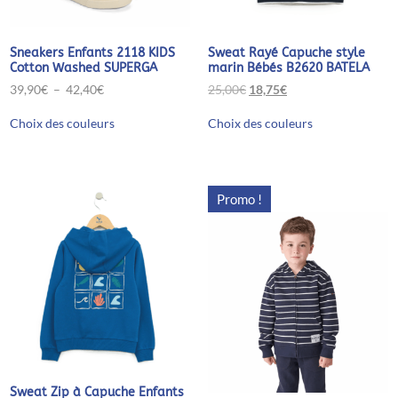
Sneakers Enfants 2118 KIDS
Sweat Rayé Capuche style
Cotton Washed SUPERGA
marin Bébés B2620 BATELA
Plage
Le
Le
39,90
€
–
42,40
€
25,00
€
18,75
€
de
prix
prix
Ce
Ce
prix :
initial
actuel
Choix des couleurs
Choix des couleurs
produit
produit
39,90€
était :
est :
a
a
à
25,00€.
18,75€.
plusieurs
plusieurs
42,40€
variations.
variations.
Les
Les
Promo !
options
options
peuvent
peuvent
être
être
choisies
choisies
sur
sur
la
la
page
page
du
du
produit
produit
Sweat Zip à Capuche Enfants