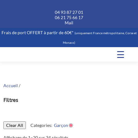
04 93 87 27 01
06 21 75 66 17
Mail
Frais de port OFFERT à partir de 60€*
(uniquement France métropolitaine, Corse et
Monaco)
☰
Accueil
/
Filtres
Clear All
Categories:
Garçon
Affichage de 1–20 sur 34 résultats