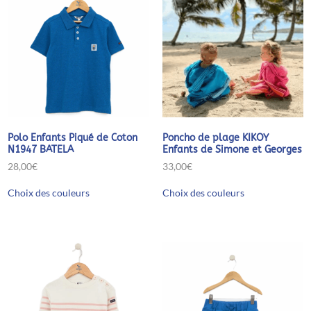
être
être
choisies
choisies
sur
sur
la
la
page
page
du
du
produit
produit
Polo Enfants Piqué de Coton
Poncho de plage KIKOY
N1947 BATELA
Enfants de Simone et Georges
28,00
€
33,00
€
Ce
Ce
Choix des couleurs
Choix des couleurs
produit
produit
a
a
plusieurs
plusieurs
variations.
variations.
Les
Les
options
options
peuvent
peuvent
être
être
choisies
choisies
sur
sur