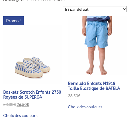
Promo !
Bermuda Enfants N1919
Taille Elastique de BATELA
Baskets Scratch Enfants 2750
38,50
€
Rayées de SUPERGA
Ce
Le
Le
53,00
€
26,50
€
Choix des couleurs
produit
prix
prix
Ce
a
initial
actuel
Choix des couleurs
produit
plusieurs
était :
est :
a
variations.
53,00€.
26,50€.
plusieurs
Les