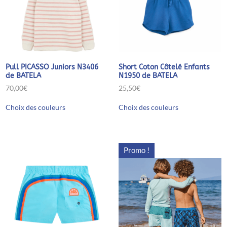
la
la
page
page
du
du
produit
produit
Short Coton Côtelé Enfants
Pull PICASSO Juniors N3406
N1950 de BATELA
de BATELA
25,50
€
70,00
€
Ce
Ce
Choix des couleurs
Choix des couleurs
produit
produit
a
a
plusieurs
plusieurs
variations.
variations.
Les
Les
Promo !
options
options
peuvent
peuvent
être
être
choisies
choisies
sur
sur
la
la
page
page
du
du
produit
produit