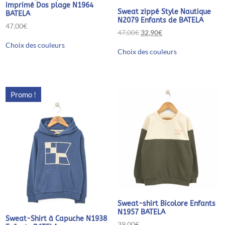
imprimé Dos plage N1964
Sweat zippé Style Nautique
BATELA
N2079 Enfants de BATELA
47,00
€
Le
Le
47,00
€
32,90
€
Ce
prix
prix
Ce
Choix des couleurs
produit
initial
actuel
Choix des couleurs
produit
a
était :
est :
a
plusieurs
47,00€.
32,90€.
plusieurs
variations.
variations.
Les
Les
options
Promo !
options
peuvent
peuvent
être
être
choisies
choisies
sur
sur
la
la
page
page
du
du
produit
produit
Sweat-shirt Bicolore Enfants
N1957 BATELA
Sweat-Shirt à Capuche N1938
39,00
€